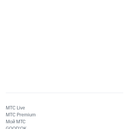
MTС Live
MTС Premium
Мой МТС
GOOD’OK