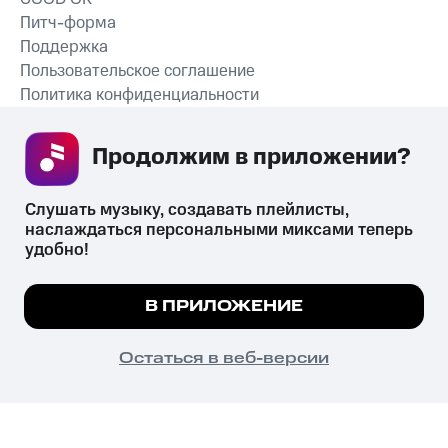
Питч-форма
Поддержка
Пользовательское соглашение
Политика конфиденциальности
Рекомендательные технологии
Продолжим в приложении? 
СКАЧАТЬ ПРИЛОЖЕНИЕ
Слушать музыку, создавать плейлисты, 
наслаждаться персональными миксами теперь 
удобно!
Незаконное потребление наркотических средств,
психотропных веществ, их аналогов причиняет вред здоровью,
Мы используем куки, чтобы на сайте все
В ПРИЛОЖЕНИЕ
их незаконный оборот запрещён и влечёт установленную
работало.
Подробнее
законодательством ответственность.
© 2026 ООО «КИОН».
ПОНЯТНО
Остаться в веб-версии
Все права защищены
18+
Главная
В приложение
Избранное