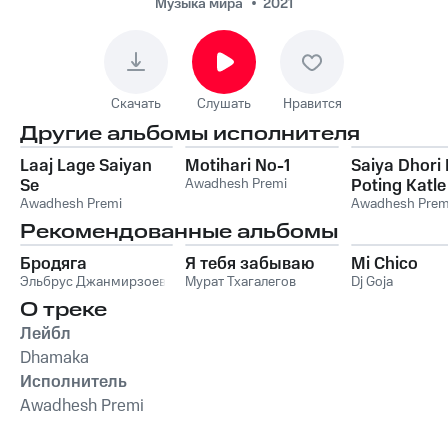
Музыка мира
2021
Скачать
Слушать
Нравится
Другие альбомы исполнителя
Laaj Lage Saiyan
Motihari No-1
Saiya Dhori 
Se
Awadhesh Premi
Poting Katle
Awadhesh Premi
Awadhesh Prem
Рекомендованные альбомы
Бродяга
Я тебя забываю
Mi Chico
Эльбрус Джанмирзоев
Мурат Тхагалегов
Dj Goja
О треке
Лейбл
Dhamaka
Исполнитель
Awadhesh Premi