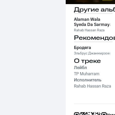
Другие аль
Alaman Wala
Syeda Da Sarmaya
Ae - Single
Rahab Hassan Raza
Рекомендо
Бродяга
Эльбрус Джанмирзоев
О треке
Лейбл
TP Muharram
Исполнитель
Rahab Hassan Raza