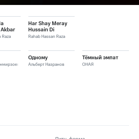
Na
Har Shay Meray
 Akbar
Hussain Di
Jana -
 Raza
Rahab Hassan Raza
Одному
Тёмный эмпат
анмирзоев
Альберт Назранов
ОНАЯ