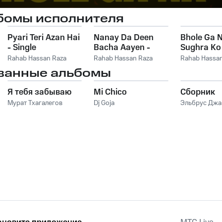
бомы исполнителя
Pyari Teri Azan Hai
Nanay Da Deen
Bhole Ga 
- Single
Bacha Aayen -
Sughra Ko
Single
Ka Bichar 
Rahab Hassan Raza
Rahab Hassan Raza
Rahab Hassan
Single
ванные альбомы
Я тебя забываю
Mi Chico
Сборник
Мурат Тхагалегов
Dj Goja
Эльбрус Дж