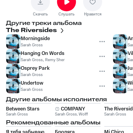
Скачать
Слушать
Нравится
Другие треки альбома
The Riversides
Morningside
A
Sarah Gross
Sa
Hanging On Words
Vi
Sarah Gross
,
Remy Sher
Sa
Osprey Park
Ju
Sarah Gross
Sa
Undertow
Wi
Sarah Gross
Sa
Другие альбомы исполнителя
Between Stars
COMPANY
The Riversi
Sarah Gross
Sarah Gross
,
Wolff
Sarah Gross
Рекомендованные альбомы
Я тебя забываю
Бродяга
Mi Chico