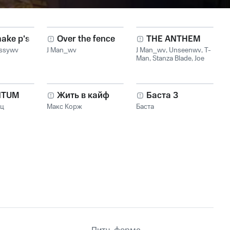
make p's
Over the fence
THE ANTHEM
ssywv
J Man_wv
J Man_wv
,
Unseenwv
,
T-
Man
,
Stanza Blade
,
Joe
The Freakshow
,
Blesko
Mc
NTUM
Жить в кайф
Баста 3
нц
Макс Корж
Баста