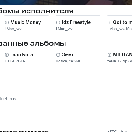
бомы исполнителя
Music Money
Jdz Freestyle
Got to 
J Man_wv
J Man_wv
J Man_wv
,
Me
ванные альбомы
Глаз Бога
Омут
MILITA
ICEGERGERT
Полка
,
YASMI
тёмный при
uctions