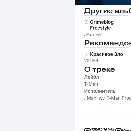
Другие аль
Grimeblog
Freestyle
J Man_wv
Рекомендо
Красивое Зло
VILLIAN
О треке
Лейбл
T-Man
Исполнитель
J Man_wv, T-Man Prod