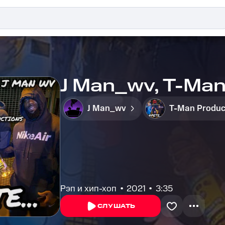
J Man_wv, T-Man
J Man_wv
T-Man Produc
Рэп и хип-хоп
2021
3:35
СЛУШАТЬ