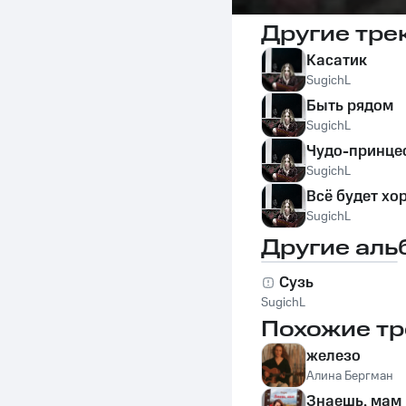
Другие тре
Касатик
SugichL
Быть рядом
SugichL
Чудо-принце
SugichL
Всё будет хо
SugichL
Другие аль
Сузь
SugichL
Похожие тр
железо
Алина Бергман
Знаешь, мам 