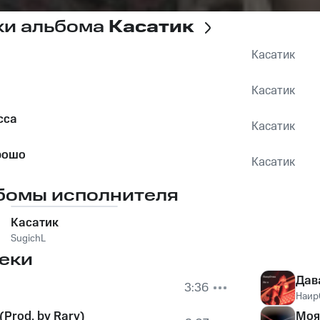
ки альбома
Касатик
Касатик
Касатик
сса
Касатик
рошо
Касатик
бомы исполнителя
Касатик
SugichL
еки
Дав
3:36
Наир
(Prod. by Rary)
Моя