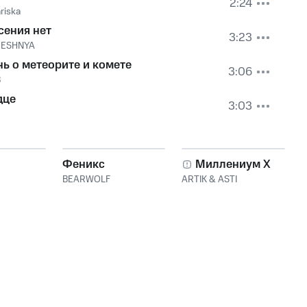
2:24
riska
сения нет
3:23
ESHNYA
нь о метеорите и комете
3:06
В
дце
3:03
Феникс
Миллениум X
BEARWOLF
ARTIK & ASTI