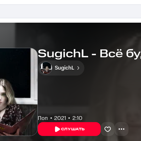
SugichL - Всё б
SugichL
Поп
2021
2:10
СЛУШАТЬ