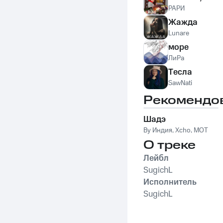
РАРИ
Жажда
Lunare
море
ЛиРа
Tесла
SawNati
Рекомендо
Шадэ
By Индия
,
Xcho
,
MOT
О треке
Лейбл
SugichL
Исполнитель
SugichL