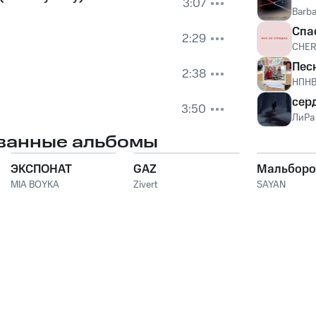
3:07
Barba
Спа
2:29
CHER
Пес
2:38
НПН
сер
3:50
ЛиРа
ванные альбомы
ЭКСПОНАТ
GAZ
Мальборо
MIA BOYKA
Zivert
SAYAN