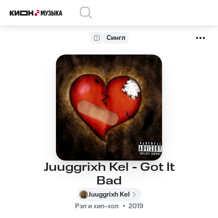
Сингл
Juuggrixh Kel - Got It
Bad
Juuggrixh Kel
Рэп и хип-хоп
2019