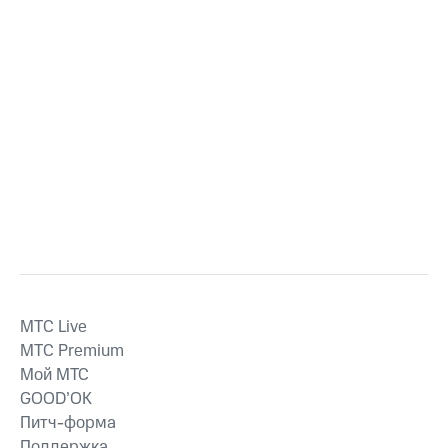
MTС Live
MTС Premium
Мой МТС
GOOD’OK
Питч-форма
Поддержка