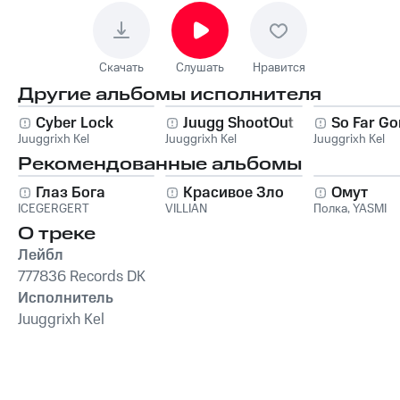
Скачать
Слушать
Нравится
Другие альбомы исполнителя
Cyber Lock
Juugg ShootOut
So Far Go
Juuggrixh Kel
Juuggrixh Kel
Juuggrixh Kel
Рекомендованные альбомы
Глаз Бога
Красивое Зло
Омут
ICEGERGERT
VILLIAN
Полка
,
YASMI
О треке
Лейбл
777836 Records DK
Исполнитель
Juuggrixh Kel