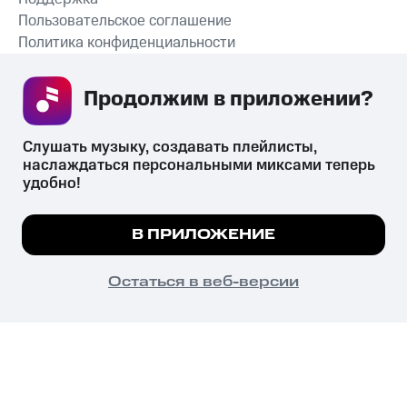
Пользовательское соглашение
Политика конфиденциальности
Рекомендательные технологии
Продолжим в приложении? 
СКАЧАТЬ ПРИЛОЖЕНИЕ
Слушать музыку, создавать плейлисты, 
наслаждаться персональными миксами теперь 
удобно!
Незаконное потребление наркотических средств,
психотропных веществ, их аналогов причиняет вред здоровью,
Мы используем куки, чтобы на сайте все
В ПРИЛОЖЕНИЕ
их незаконный оборот запрещён и влечёт установленную
работало.
Подробнее
законодательством ответственность.
© 2026 ООО «КИОН».
ПОНЯТНО
Остаться в веб-версии
Все права защищены
18+
Главная
В приложение
Избранное