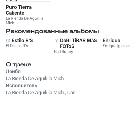
Puro Tierra
Caliente
La Rienda De Aguililla
Mich.
Рекомендованные альбомы
Estilo R'S
DeBÍ TiRAR MáS
Enrique
El De Las R's
FOToS
Enrique Iglesias
Bad Bunny
О треке
Лейбл
La Rienda De Aguililla Mich
Исполнитель
La Rienda De Aguililla Mich., Dar