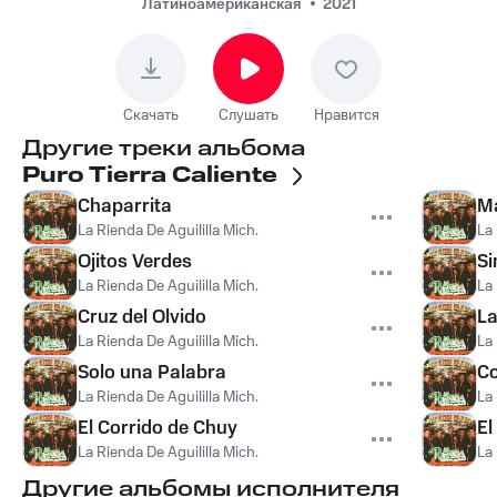
Латиноамериканская
2021
Скачать
Слушать
Нравится
Другие треки альбома
Puro Tierra Caliente
Chaparrita
M
La Rienda De Aguililla Mich.
La 
Ojitos Verdes
Si
La Rienda De Aguililla Mich.
La 
Cruz del Olvido
La
La Rienda De Aguililla Mich.
La 
Solo una Palabra
Co
La Rienda De Aguililla Mich.
La 
El Corrido de Chuy
El
La Rienda De Aguililla Mich.
La 
Другие альбомы исполнителя