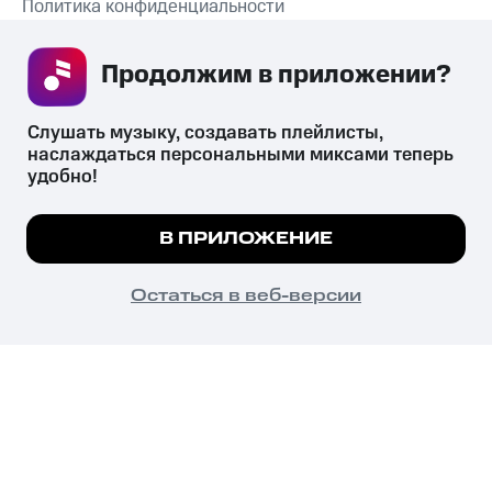
Политика конфиденциальности
Рекомендательные технологии
Продолжим в приложении? 
СКАЧАТЬ ПРИЛОЖЕНИЕ
Слушать музыку, создавать плейлисты, 
наслаждаться персональными миксами теперь 
удобно!
Незаконное потребление наркотических средств,
психотропных веществ, их аналогов причиняет вред здоровью,
Мы используем куки, чтобы на сайте все
В ПРИЛОЖЕНИЕ
их незаконный оборот запрещён и влечёт установленную
работало.
Подробнее
законодательством ответственность.
© 2026 ООО «КИОН».
ПОНЯТНО
Остаться в веб-версии
Все права защищены
18+
Главная
В приложение
Избранное