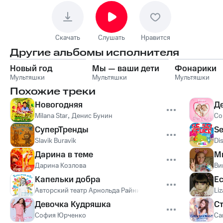
Скачать
Слушать
Нравится
Другие альбомы исполнителя
Новый год
Мы — ваши дети
Фонарики
Мультяшки
Мультяшки
Мультяшки
Похожие треки
Новогодняя
Д
Milana Star
,
Денис Бунин
Со
СуперТренды
Se
Slavik Buravik
Di
Дарина в теме
М
Дарина Козлова
Ви
Капельки добра
Ес
Авторский театр Арнольда Райника «Ляллен
Liz
Девочка Кудряшка
С
София Юрченко
Са