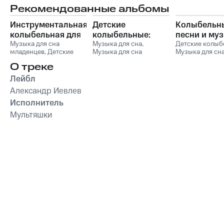
Рекомендованные альбомы
Инструментальная
Детские
Колыбельн
колыбельная для
колыбельные:
песни и му
малышей со
Музыка для сна
Нежная
Музыка для сна
,
для сна
Детские колыб
младенцев
,
Детские
Музыка для сна
Музыка для сн
звуками природы
успокаивающая
младенцев
колыбельные
,
Музыка
малыша
,
Музыка для
малыша
,
Музык
музыка для сна
О треке
для сна малыша
,
сна младенцев
,
Детские
сна младенцев
малышей и детей
Музыка для сна
,
колыбельные
песни
,
Сказочн
Лейбл
Колыбельная музыка
Музыка для с
Александр Иевлев
для детей и младенцев
Исполнитель
Мультяшки