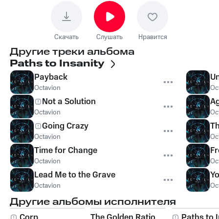
Скачать
Слушать
Нравится
Другие треки альбома
Paths to Insanity
Payback
Un
Octavion
Oc
Not a Solution
Ag
Octavion
Oc
Going Crazy
Th
Octavion
Oc
Time for Change
Fr
Octavion
Oc
Lead Me to the Grave
Yo
Octavion
Oc
Другие альбомы исполнителя
Corp.
The Golden Ratio
Paths to 