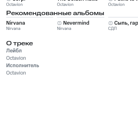
Octavion
Octavion
Octavion
Рекомендованные альбомы
Nirvana
Nevermind
Сыпь, га
Nirvana
Nirvana
СДП
О треке
Лейбл
Octavion
Исполнитель
Octavion