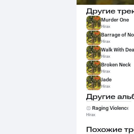
Другие тре
Murder One
Hirax
Barrage of No
Hirax
Walk With De
Hirax
Broken Neck
Hirax
Jade
Hirax
Другие аль
Raging Violence
Hirax
Похожие тр