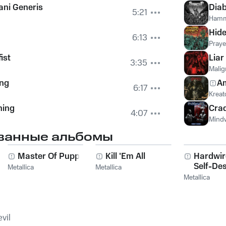
ni Generis
Diab
5:21
Hamm
Hide
6:13
Praye
ist
Liar
3:35
Malig
ing
A
6:17
Kreat
ning
Crad
4:07
Mind
ванные альбомы
g
Master Of Puppets
Kill 'Em All
Hardwi
Self-Des
Metallica
Metallica
Metallica
vil