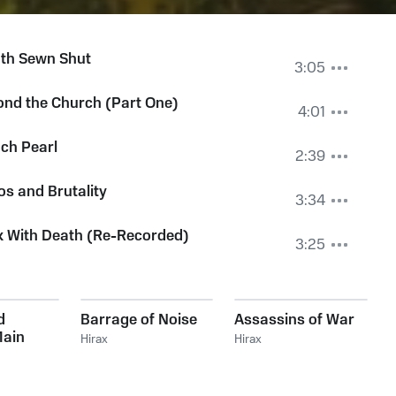
th Sewn Shut
3:05
nd the Church (Part One)
4:01
ch Pearl
2:39
s and Brutality
3:34
k With Death (Re-Recorded)
3:25
d
Barrage of Noise
Assassins of War
Main
Hirax
Hirax