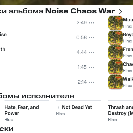
ки альбома
Noise Chaos War
Mou
2:49
Hirax
ise
Beyo
0:58
Hirax
ath
Fren
4:44
Hirax
Chao
1:45
Hirax
Wal
2:14
Hirax
бомы исполнителя
Hate, Fear, and
Not Dead Yet
Thrash an
Power
Destroy (
Hirax
Concert -
Hirax
Hirax
Dittigheim,
еки
Germany)