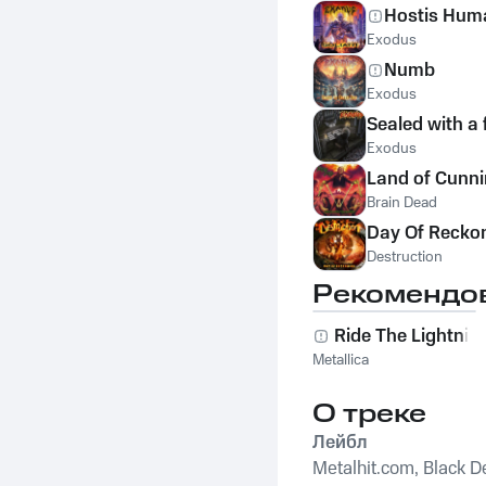
Hostis Huma
Exodus
Numb
Exodus
Sealed with a f
Exodus
Land of Cunn
Brain Dead
Day Of Recko
Destruction
Рекомендо
Ride The Lightnin
Metallica
О треке
Лейбл
Metalhit.com, Black De