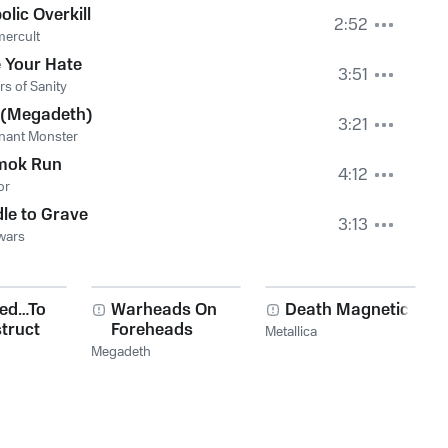
olic Overkill
2:52
ercult
 Your Hate
3:51
rs of Sanity
 (Megadeth)
3:21
nant Monster
mok Run
4:12
or
le to Grave
3:13
wars
red…To
Warheads On
Death Magnetic
truct
Foreheads
Metallica
Megadeth