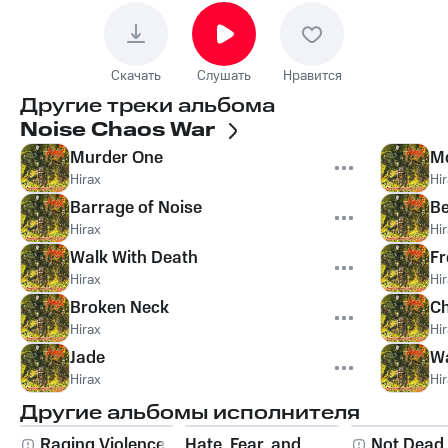
Скачать
Слушать
Нравится
Другие треки альбома
Noise Chaos War
Murder One
M
Hirax
Hi
Barrage of Noise
Be
Hirax
Hi
Walk With Death
Fr
Hirax
Hi
Broken Neck
Ch
Hirax
Hi
Jade
Wa
Hirax
Hi
Другие альбомы исполнителя
Raging Violence
Hate, Fear, and
Not Dead 