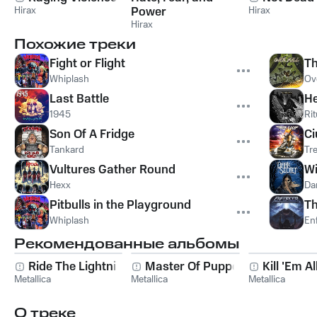
Hirax
Power
Hirax
Hirax
Похожие треки
Fight or Flight
Th
Whiplash
Ove
Last Battle
He
1945
Rit
Son Of A Fridge
Ci
Tankard
Tr
Vultures Gather Round
Wi
Hexx
Da
Pitbulls in the Playground
Th
Whiplash
En
Рекомендованные альбомы
Ride The Lightning
Master Of Puppets
Kill 'Em Al
Metallica
Metallica
Metallica
О треке