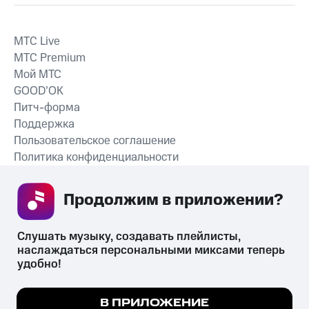
MTС Live
MTС Premium
Мой МТС
GOOD’OK
Питч-форма
Поддержка
Пользовательское соглашение
Политика конфиденциальности
Рекомендательные технологии
Продолжим в приложении? 
СКАЧАТЬ ПРИЛОЖЕНИЕ
Слушать музыку, создавать плейлисты, 
наслаждаться персональными миксами теперь 
удобно!
Незаконное потребление наркотических средств,
психотропных веществ, их аналогов причиняет вред здоровью,
Мы используем куки, чтобы на сайте все
В ПРИЛОЖЕНИЕ
их незаконный оборот запрещён и влечёт установленную