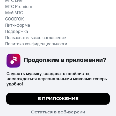
MTС Live
MTС Premium
Мой МТС
GOOD’OK
Питч-форма
Поддержка
Пользовательское соглашение
Политика конфиденциальности
Рекомендательные технологии
Продолжим в приложении? 
СКАЧАТЬ ПРИЛОЖЕНИЕ
Слушать музыку, создавать плейлисты, 
наслаждаться персональными миксами теперь 
удобно!
Незаконное потребление наркотических средств,
психотропных веществ, их аналогов причиняет вред здоровью,
Мы используем куки, чтобы на сайте все
В ПРИЛОЖЕНИЕ
их незаконный оборот запрещён и влечёт установленную
работало.
Подробнее
законодательством ответственность.
© 2026 ООО «КИОН».
ПОНЯТНО
Остаться в веб-версии
Все права защищены
18+