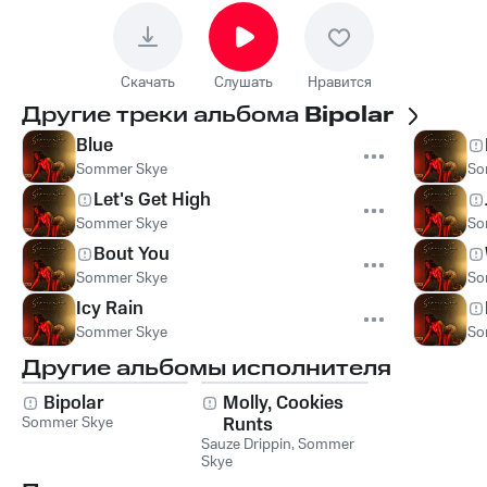
Скачать
Слушать
Нравится
Другие треки альбома
Bipolar
Blue
Sommer Skye
So
Let's Get High
Sommer Skye
So
Bout You
Sommer Skye
So
Icy Rain
Sommer Skye
So
Другие альбомы исполнителя
Bipolar
Molly, Cookies
Sommer Skye
Runts
Sauze Drippin
,
Sommer
Skye