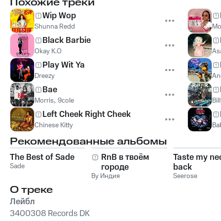
Похожие треки
Wip Wop
Shunna Redd
Mo
Black Barbie
Okay K.O
As
Play Wit Ya
Dreezy
Ang
Bae
Morris
,
9cole
Bil
Left Cheek Right Cheek
Chinese Kitty
Ba
Рекомендованные альбомы
The Best of Sade
RnB в твоём
Taste my ne
Sade
городе
back
By Индия
Seerose
О треке
Лейбл
3400308 Records DK