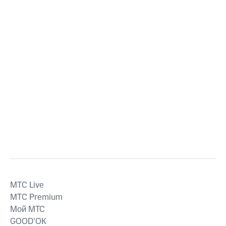
MTС Live
MTС Premium
Мой МТС
GOOD’OK