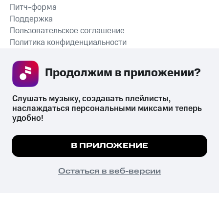
Питч-форма
Поддержка
Пользовательское соглашение
Политика конфиденциальности
Рекомендательные технологии
Продолжим в приложении? 
СКАЧАТЬ ПРИЛОЖЕНИЕ
Слушать музыку, создавать плейлисты, 
наслаждаться персональными миксами теперь 
удобно!
Незаконное потребление наркотических средств,
психотропных веществ, их аналогов причиняет вред здоровью,
Мы используем куки, чтобы на сайте все
В ПРИЛОЖЕНИЕ
их незаконный оборот запрещён и влечёт установленную
работало.
Подробнее
законодательством ответственность.
© 2026 ООО «КИОН».
ПОНЯТНО
Остаться в веб-версии
Все права защищены
18+
Главная
В приложение
Избранное