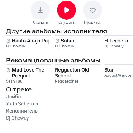
Скачать
Слушать
Нравится
Другие альбомы исполнителя
Hasta Abajo Papi
Sobao
El Lechero
Dj Chowuy
Dj Chowuy
Dj Chowuy
Рекомендованные альбомы
Mad Love The
Reggaeton Old
Star
Prequel
School
August Wardon
Sean Paul
Reggaetones
О треке
Лейбл
Ya Tu Sabes.es
Исполнитель
Dj Chowuy