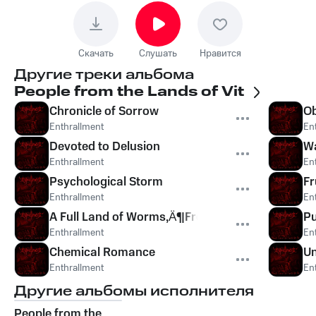
Скачать
Слушать
Нравится
Другие треки альбома
People from the Lands of Vit
Chronicle of Sorrow
Ob
Enthrallment
En
Devoted to Delusion
Wa
Enthrallment
En
Psychological Storm
Fr
Enthrallment
En
A Full Land of Worms‚Ä¶From the River to the Vo
Pu
Enthrallment
En
Chemical Romance
Un
Enthrallment
En
Другие альбомы исполнителя
People from the