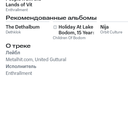
Lands of Vit
Enthrallment
Рекомендованные альбомы
The Dethalbum
Holiday At Lake
Nija
Dethklok
Bodom, 15 Years of
Orbit Culture
Children Of Bodom
Wasted Youth
О треке
Лейбл
Metalhit.com, United Guttural
Исполнитель
Enthrallment