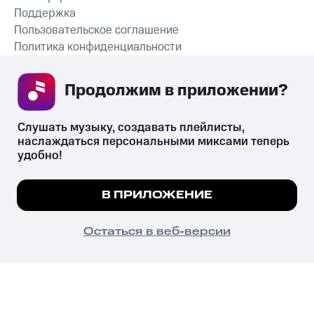
Поддержка
Пользовательское соглашение
Политика конфиденциальности
Рекомендательные технологии
Продолжим в приложении? 
СКАЧАТЬ ПРИЛОЖЕНИЕ
Слушать музыку, создавать плейлисты, 
наслаждаться персональными миксами теперь 
удобно!
Незаконное потребление наркотических средств,
психотропных веществ, их аналогов причиняет вред здоровью,
Мы используем куки, чтобы на сайте все
В ПРИЛОЖЕНИЕ
их незаконный оборот запрещён и влечёт установленную
работало.
Подробнее
законодательством ответственность.
© 2026 ООО «КИОН».
ПОНЯТНО
Остаться в веб-версии
Все права защищены
18+
Главная
В приложение
Избранное