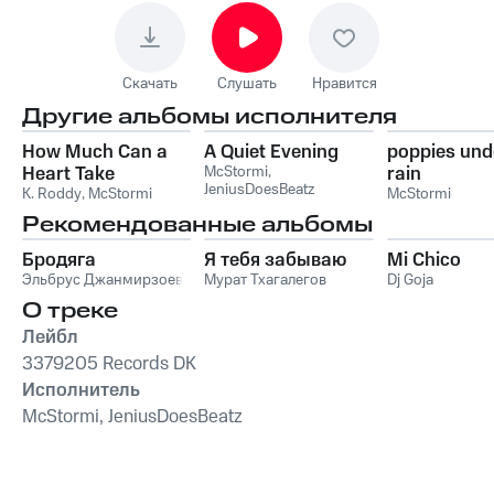
Скачать
Слушать
Нравится
Другие альбомы исполнителя
How Much Can a
A Quiet Evening
poppies und
Heart Take
McStormi
,
rain
JeniusDoesBeatz
K. Roddy
,
McStormi
McStormi
Рекомендованные альбомы
Бродяга
Я тебя забываю
Mi Chico
Эльбрус Джанмирзоев
Мурат Тхагалегов
Dj Goja
О треке
Лейбл
3379205 Records DK
Исполнитель
McStormi, JeniusDoesBeatz