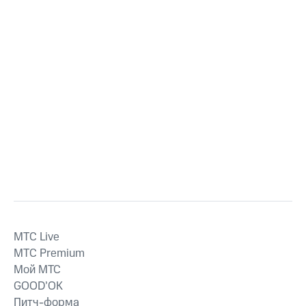
MTС Live
MTС Premium
Мой МТС
GOOD’OK
Питч-форма