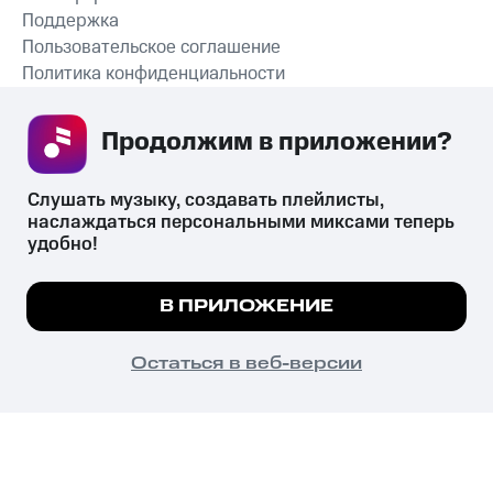
Поддержка
Пользовательское соглашение
Политика конфиденциальности
Рекомендательные технологии
Продолжим в приложении? 
СКАЧАТЬ ПРИЛОЖЕНИЕ
Слушать музыку, создавать плейлисты, 
наслаждаться персональными миксами теперь 
удобно!
Незаконное потребление наркотических средств,
психотропных веществ, их аналогов причиняет вред здоровью,
Мы используем куки, чтобы на сайте все
В ПРИЛОЖЕНИЕ
их незаконный оборот запрещён и влечёт установленную
работало.
Подробнее
законодательством ответственность.
© 2026 ООО «КИОН».
ПОНЯТНО
Остаться в веб-версии
Все права защищены
18+
Главная
В приложение
Избранное