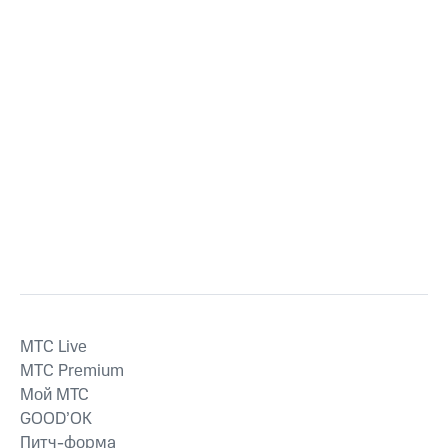
MTС Live
MTС Premium
Мой МТС
GOOD’OK
Питч-форма