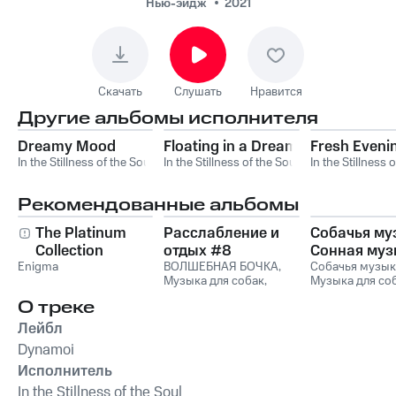
Нью-эйдж
2021
Скачать
Слушать
Нравится
Другие альбомы исполнителя
Dreamy Mood
Floating in a Dream
Fresh Evenin
In the Stillness of the Soul
In the Stillness of the Soul
In the Stillness 
Рекомендованные альбомы
The Platinum
Расслабление и
Собачья му
Collection
отдых #8
Сонная муз
Enigma
ВОЛШЕБНАЯ БОЧКА
,
для собак и
Собачья музык
Музыка для собак
,
Музыка для со
музыка для
Романтическая музыка
,
Сонная музыка
релаксации
О треке
Relax
,
Музыка для
собак
чтения
,
Relax Music
Лейбл
Dynamoi
Исполнитель
In the Stillness of the Soul