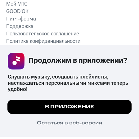
Мой МТС
GOOD’OK
Питч-форма
Поддержка
Пользовательское соглашение
Политика конфиденциальности
Рекомендательные технологии
Продолжим в приложении? 
СКАЧАТЬ ПРИЛОЖЕНИЕ
Слушать музыку, создавать плейлисты, 
наслаждаться персональными миксами теперь 
удобно!
Незаконное потребление наркотических средств,
психотропных веществ, их аналогов причиняет вред здоровью,
Мы используем куки, чтобы на сайте все
В ПРИЛОЖЕНИЕ
их незаконный оборот запрещён и влечёт установленную
работало.
Подробнее
законодательством ответственность.
© 2026 ООО «КИОН».
ПОНЯТНО
Остаться в веб-версии
Все права защищены
18+
Главная
В приложение
Избранное