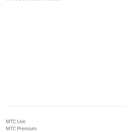
MTС Live
MTС Premium