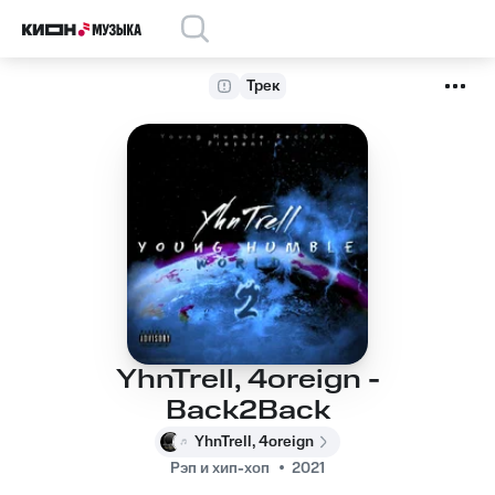
Трек
YhnTrell, 4oreign -
Back2Back
YhnTrell, 4oreign
Рэп и хип-хоп
2021