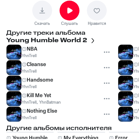
Скачать
Слушать
Нравится
Другие треки альбома
Young Humble World 2
NBA
YhnTrell
Yhn
Cleanse
YhnTrell
Yhn
Handsome
YhnTrell
Yhn
Kill Me Yet
YhnTrell
,
YhnBatman
Yhn
Nothing Else
YhnTrell
Yhn
Другие альбомы исполнителя
Young Humble
My Everything
Error