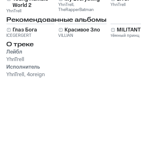
World 2
YhnTrell
,
YhnTrell
TheRapperBatman
YhnTrell
Рекомендованные альбомы
Глаз Бога
Красивое Зло
MILITAN
ICEGERGERT
VILLIAN
тёмный принц
О треке
Лейбл
YhnTrell
Исполнитель
YhnTrell, 4oreign