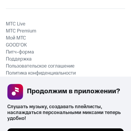
MTС Live
MTС Premium
Мой МТС
GOOD’OK
Питч-форма
Поддержка
Пользовательское соглашение
Политика конфиденциальности
Рекомендательные технологии
Продолжим в приложении? 
СКАЧАТЬ ПРИЛОЖЕНИЕ
Слушать музыку, создавать плейлисты, 
наслаждаться персональными миксами теперь 
удобно!
Незаконное потребление наркотических средств,
психотропных веществ, их аналогов причиняет вред здоровью,