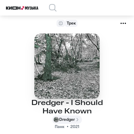
Трек
Dredger - I Should
Have Known
Dredger
Панк
2021