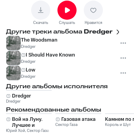
Скачать
Слушать
Нравится
Другие треки альбома
Dredger
The Woodsman
Dredger
I Should Have Known
Dredger
Low
Dredger
Другие альбомы исполнителя
Dredger
Dredger
Рекомендованные альбомы
Вой на Луну.
Газовая атака
Камнем по 
Лучшее и
Сектор Газа
Король и Шут
Юрий Хой
неизданное
,
Сектор Газа