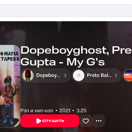
Dopeboyghost, Preto
Gupta - My G's
Dopeboyghost
Preto Ballin
Рэп и хип-хоп
2021
3:25
СЛУШАТЬ