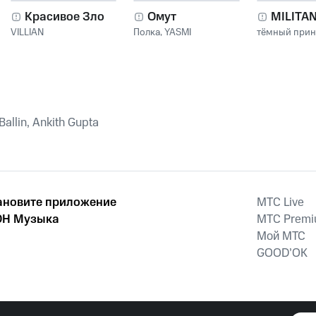
Красивое Зло
Омут
MILITA
VILLIAN
Полка
,
YASMI
тёмный при
allin, Ankith Gupta
ановите приложение
MTС Live
Н Музыка
MTС Prem
Мой МТС
GOOD’OK