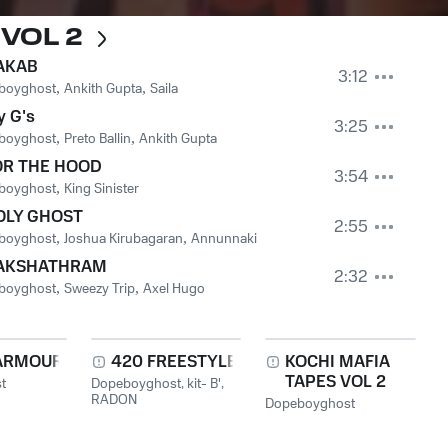
 VOL 2
AKAB
3:12
boyghost
,
Ankith Gupta
,
Saila
 G's
3:25
boyghost
,
Preto Ballin
,
Ankith Gupta
OR THE HOOD
3:54
boyghost
,
King Sinister
OLY GHOST
2:55
boyghost
,
Joshua Kirubagaran
,
Annunnaki
AKSHATHRAM
2:32
boyghost
,
Sweezy Trip
,
Axel Hugo
 ARMOUR
420 FREESTYLE
KOCHI MAFIA
TAPES VOL 2
t
Dopeboyghost
,
kit- B'
,
RADON
Dopeboyghost