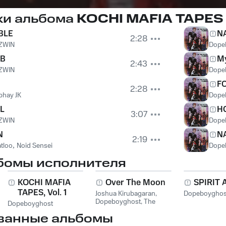
ки альбома
KOCHI MAFIA TAPES
BLE
N
2:28
ZWIN
Dope
MB
My
2:43
ZWIN
Dope
F
2:28
bhay JK
Dope
L
H
3:07
ZWIN
Dope
N
N
2:19
atloo
,
Noid Sensei
Dope
бомы исполнителя
KOCHI MAFIA
Over The Moon
SPIRIT
TAPES, Vol. 1
Joshua Kirubagaran
,
Dopeboyghos
Dopeboyghost
,
The
Dopeboyghost
Anunnaki
ванные альбомы