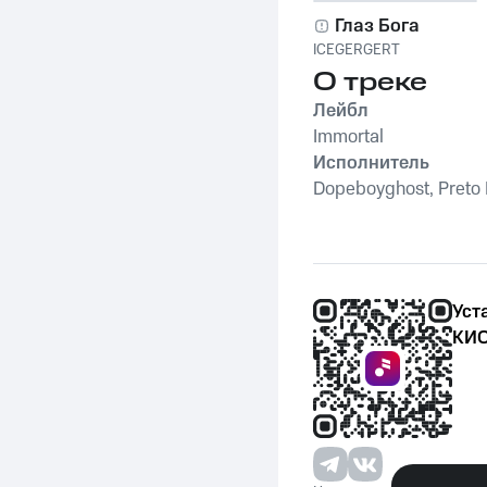
Глаз Бога
ICEGERGERT
О треке
Лейбл
Immortal
Исполнитель
Dopeboyghost, Preto B
Уст
КИО