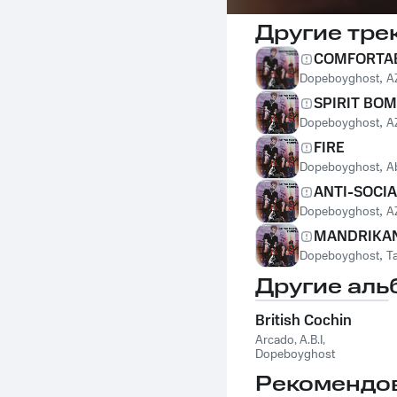
Другие тре
COMFORTA
Dopeboyghost
,
A
SPIRIT BO
Dopeboyghost
,
A
FIRE
Dopeboyghost
,
A
ANTI-SOCIA
Dopeboyghost
,
A
MANDRIKA
Dopeboyghost
,
T
Другие аль
British Cochin
Arcado
,
A.B.I
,
Dopeboyghost
Рекомендо