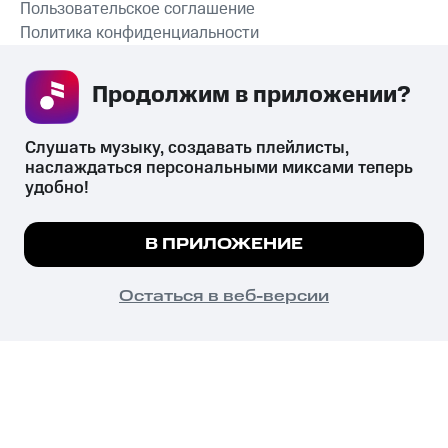
Пользовательское соглашение
Политика конфиденциальности
Рекомендательные технологии
Продолжим в приложении? 
СКАЧАТЬ ПРИЛОЖЕНИЕ
Слушать музыку, создавать плейлисты, 
наслаждаться персональными миксами теперь 
удобно!
Незаконное потребление наркотических средств,
психотропных веществ, их аналогов причиняет вред здоровью,
Мы используем куки, чтобы на сайте все
В ПРИЛОЖЕНИЕ
их незаконный оборот запрещён и влечёт установленную
работало.
Подробнее
законодательством ответственность.
© 2026 ООО «КИОН».
ПОНЯТНО
Остаться в веб-версии
Все права защищены
18+
Главная
В приложение
Избранное