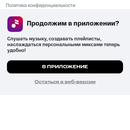
Политика конфиденциальности
Рекомендательные технологии
Продолжим в приложении? 
СКАЧАТЬ ПРИЛОЖЕНИЕ
Слушать музыку, создавать плейлисты, 
наслаждаться персональными миксами теперь 
удобно!
Незаконное потребление наркотических средств,
психотропных веществ, их аналогов причиняет вред здоровью,
Мы используем куки, чтобы на сайте все
В ПРИЛОЖЕНИЕ
их незаконный оборот запрещён и влечёт установленную
работало.
Подробнее
законодательством ответственность.
© 2026 ООО «КИОН».
ПОНЯТНО
Остаться в веб-версии
Все права защищены
18+
Главная
В приложение
Избранное