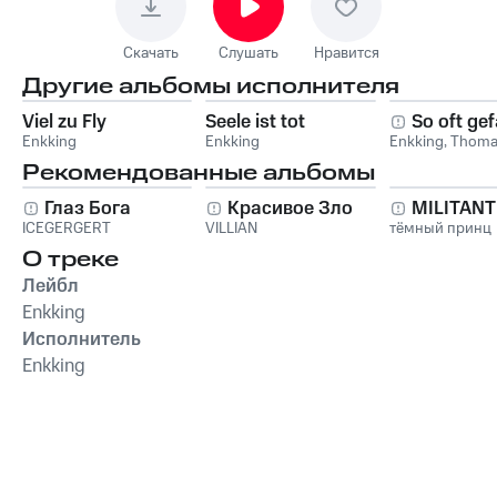
Скачать
Слушать
Нравится
Другие альбомы исполнителя
Viel zu Fly
Seele ist tot
So oft gef
Enkking
Enkking
Enkking
,
Thoma
Рекомендованные альбомы
Глаз Бога
Красивое Зло
MILITAN
ICEGERGERT
VILLIAN
тёмный принц
О треке
Лейбл
Enkking
Исполнитель
Enkking