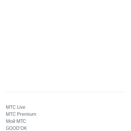
MTС Live
MTС Premium
Мой МТС
GOOD’OK