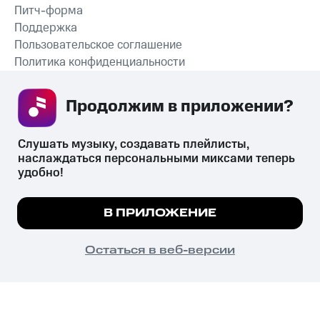
Питч-форма
Поддержка
Пользовательское соглашение
Политика конфиденциальности
Рекомендательные технологии
Продолжим в приложении? 
СКАЧАТЬ ПРИЛОЖЕНИЕ
Слушать музыку, создавать плейлисты, 
наслаждаться персональными миксами теперь 
удобно!
Незаконное потребление наркотических средств,
психотропных веществ, их аналогов причиняет вред здоровью,
Мы используем куки, чтобы на сайте все
В ПРИЛОЖЕНИЕ
их незаконный оборот запрещён и влечёт установленную
работало.
Подробнее
законодательством ответственность.
© 2026 ООО «КИОН».
ПОНЯТНО
Остаться в веб-версии
Все права защищены
18+
Главная
В приложение
Избранное