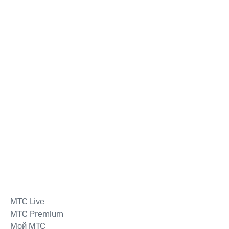
MTС Live
MTС Premium
Мой МТС