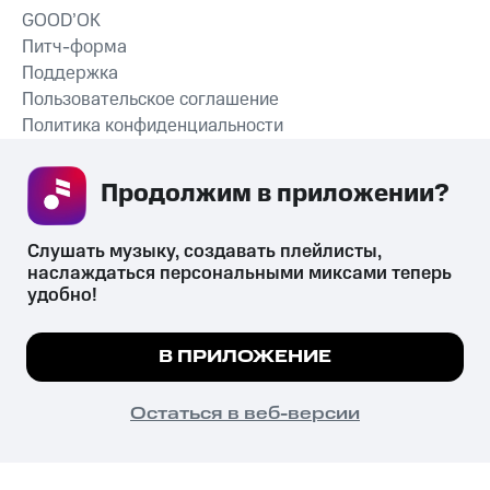
GOOD’OK
Питч-форма
Поддержка
Пользовательское соглашение
Политика конфиденциальности
Рекомендательные технологии
Продолжим в приложении? 
СКАЧАТЬ ПРИЛОЖЕНИЕ
Слушать музыку, создавать плейлисты, 
наслаждаться персональными миксами теперь 
удобно!
Незаконное потребление наркотических средств,
психотропных веществ, их аналогов причиняет вред здоровью,
Мы используем куки, чтобы на сайте все
В ПРИЛОЖЕНИЕ
их незаконный оборот запрещён и влечёт установленную
работало.
Подробнее
законодательством ответственность.
© 2026 ООО «КИОН».
ПОНЯТНО
Остаться в веб-версии
Все права защищены
18+
Главная
В приложение
Избранное