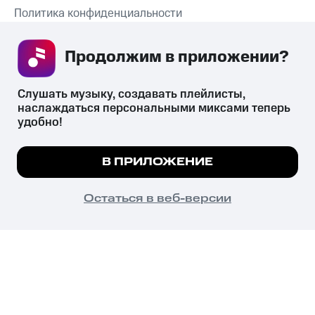
Политика конфиденциальности
Рекомендательные технологии
Продолжим в приложении? 
СКАЧАТЬ ПРИЛОЖЕНИЕ
Слушать музыку, создавать плейлисты, 
наслаждаться персональными миксами теперь 
удобно!
Незаконное потребление наркотических средств,
психотропных веществ, их аналогов причиняет вред здоровью,
Мы используем куки, чтобы на сайте все
В ПРИЛОЖЕНИЕ
их незаконный оборот запрещён и влечёт установленную
работало.
Подробнее
законодательством ответственность.
© 2026 ООО «КИОН».
ПОНЯТНО
Остаться в веб-версии
Все права защищены
18+
Главная
В приложение
Избранное