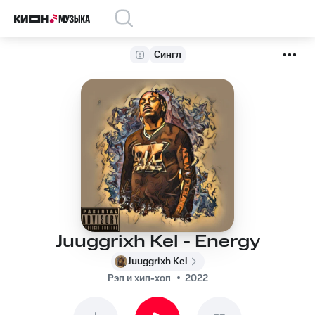
Сингл
Juuggrixh Kel - Energy
Juuggrixh Kel
Рэп и хип-хоп
2022