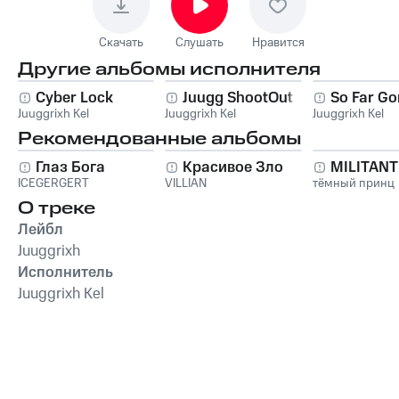
Скачать
Слушать
Нравится
Другие альбомы исполнителя
Cyber Lock
Juugg ShootOut
So Far Go
Juuggrixh Kel
Juuggrixh Kel
Juuggrixh Kel
Рекомендованные альбомы
Глаз Бога
Красивое Зло
MILITAN
ICEGERGERT
VILLIAN
тёмный принц
О треке
Лейбл
Juuggrixh
Исполнитель
Juuggrixh Kel