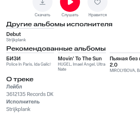
Скачать
Слушать
Нравится
Другие альбомы исполнителя
Debut
Strijkplank
Рекомендованные альбомы
БИЗИ
Movin' To The Sun
Пьяная без
Police In Paris
,
Ida Galich
HUGEL
,
Imael Angel
,
Ultra
2.0
Nate
MIROLYBOVA
,
B
О треке
Лейбл
3612135 Records DK
Исполнитель
Strijkplank