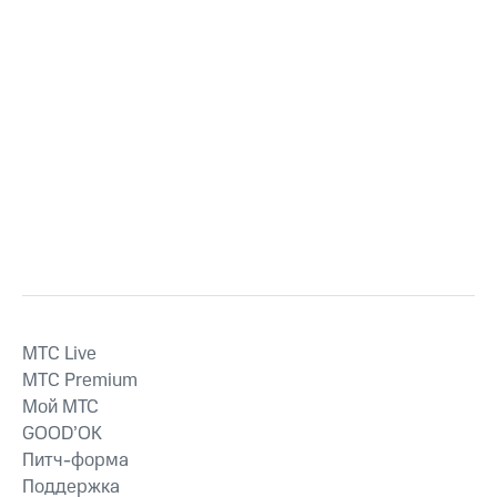
MTС Live
MTС Premium
Мой МТС
GOOD’OK
Питч-форма
Поддержка