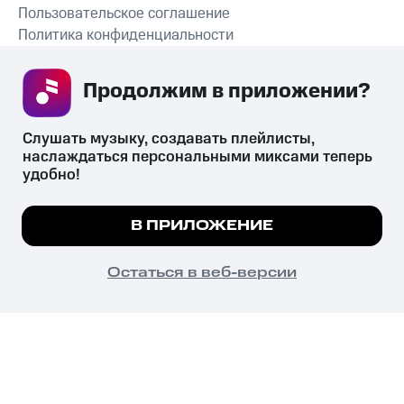
Пользовательское соглашение
Политика конфиденциальности
Рекомендательные технологии
Продолжим в приложении? 
СКАЧАТЬ ПРИЛОЖЕНИЕ
Слушать музыку, создавать плейлисты, 
наслаждаться персональными миксами теперь 
удобно!
Незаконное потребление наркотических средств,
психотропных веществ, их аналогов причиняет вред здоровью,
Мы используем куки, чтобы на сайте все
В ПРИЛОЖЕНИЕ
их незаконный оборот запрещён и влечёт установленную
работало.
Подробнее
законодательством ответственность.
© 2026 ООО «КИОН».
ПОНЯТНО
Остаться в веб-версии
Все права защищены
18+
Главная
В приложение
Избранное