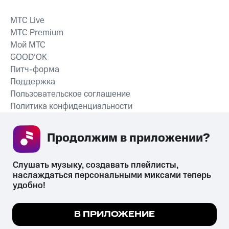
MTС Live
MTС Premium
Мой МТС
GOOD’OK
Питч-форма
Поддержка
Пользовательское соглашение
Политика конфиденциальности
Рекомендательные технологии
Продолжим в приложении? 
СКАЧАТЬ ПРИЛОЖЕНИЕ
Слушать музыку, создавать плейлисты, 
наслаждаться персональными миксами теперь 
удобно!
Незаконное потребление наркотических средств,
психотропных веществ, их аналогов причиняет вред здоровью,
Мы используем куки, чтобы на сайте все
В ПРИЛОЖЕНИЕ
их незаконный оборот запрещён и влечёт установленную
работало.
Подробнее
законодательством ответственность.