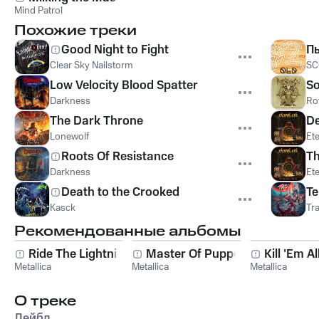
Mind Patrol
Похожие треки
Good Night to Fight
П
Clear Sky Nailstorm
SC
Low Velocity Blood Spatter
So
Darkness
Rot
The Dark Throne
De
Lonewolf
Ete
Roots Of Resistance
Th
Darkness
Ete
Death to the Crooked
Te
Kasck
Tra
Рекомендованные альбомы
Ride The Lightning
Master Of Puppets
Kill 'Em Al
Metallica
Metallica
Metallica
О треке
Лейбл