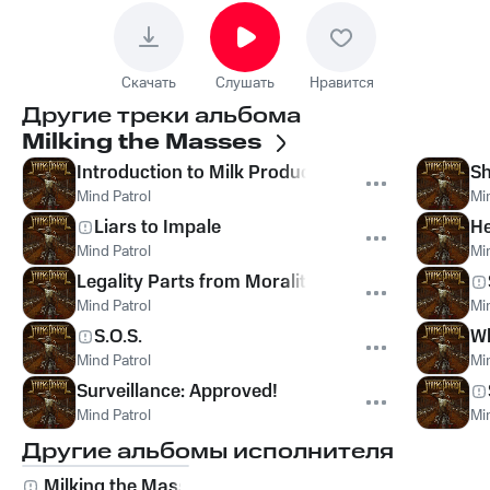
Скачать
Слушать
Нравится
Другие треки альбома
Milking the Masses
Introduction to Milk Production
Sh
Mind Patrol
Mi
Liars to Impale
He
Mind Patrol
Mi
Legality Parts from Morality
Mind Patrol
Mi
S.O.S.
Wh
Mind Patrol
Mi
Surveillance: Approved!
Mind Patrol
Mi
Другие альбомы исполнителя
Milking the Masses