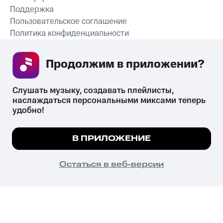
Поддержка
Пользовательское соглашение
Политика конфиденциальности
Рекомендательные технологии
Продолжим в приложении? 
СКАЧАТЬ ПРИЛОЖЕНИЕ
Слушать музыку, создавать плейлисты, 
наслаждаться персональными миксами теперь 
удобно!
Незаконное потребление наркотических средств,
психотропных веществ, их аналогов причиняет вред здоровью,
Мы используем куки, чтобы на сайте все
В ПРИЛОЖЕНИЕ
их незаконный оборот запрещён и влечёт установленную
работало.
Подробнее
законодательством ответственность.
© 2026 ООО «КИОН».
ПОНЯТНО
Остаться в веб-версии
Все права защищены
18+
Главная
В приложение
Избранное