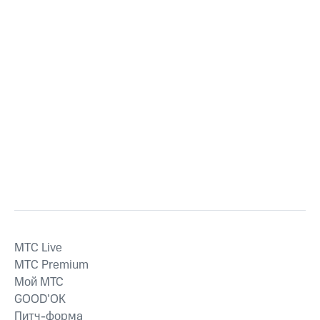
MTС Live
MTС Premium
Мой МТС
GOOD’OK
Питч-форма