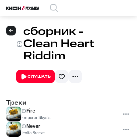
сборник -
Clean Heart
Riddim
СЛУШАТЬ
Треки
Fire
Emperor Skysis
Never
Jenifa Breeze