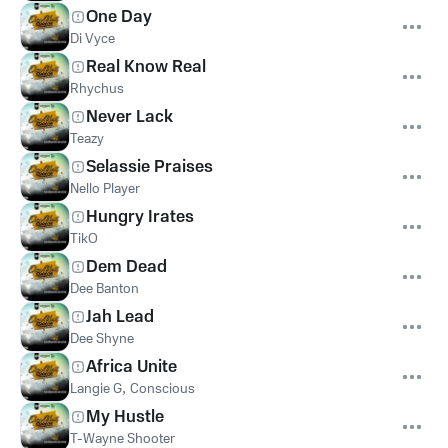
One Day
Di Vyce
Real Know Real
Rhychus
Never Lack
Teazy
Selassie Praises
Nello Player
Hungry Irates
TikO
Dem Dead
Dee Banton
Jah Lead
Dee Shyne
Africa Unite
Langie G
,
Conscious
My Hustle
T-Wayne Shooter