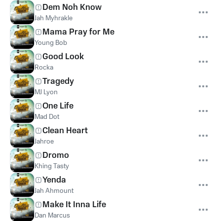
Dem Noh Know
Jah Myhrakle
Mama Pray for Me
Young Bob
Good Look
Rocka
Tragedy
MJ Lyon
One Life
Mad Dot
Clean Heart
Jahroe
Dromo
Khing Tasty
Yenda
Jah Ahmount
Make It Inna Life
Dan Marcus