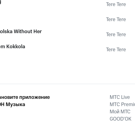
g
Tere Tere
Tere Tere
Polska Without Her
Tere Tere
om Kokkola
Tere Tere
ановите приложение
MTС Live
Н Музыка
MTС Prem
Мой МТС
GOOD’OK