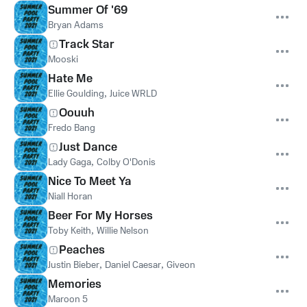
Summer Of '69
Bryan Adams
Track Star
Mooski
Hate Me
Ellie Goulding
,
Juice WRLD
Oouuh
Fredo Bang
Just Dance
Lady Gaga
,
Colby O'Donis
Nice To Meet Ya
Niall Horan
Beer For My Horses
Toby Keith
,
Willie Nelson
Peaches
Justin Bieber
,
Daniel Caesar
,
Giveon
Memories
Maroon 5