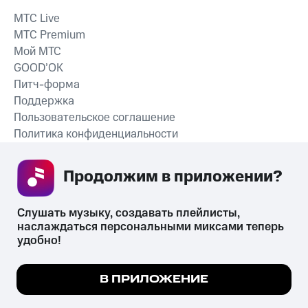
MTС Live
MTС Premium
Мой МТС
GOOD’OK
Питч-форма
Поддержка
Пользовательское соглашение
Политика конфиденциальности
Рекомендательные технологии
Продолжим в приложении? 
СКАЧАТЬ ПРИЛОЖЕНИЕ
Слушать музыку, создавать плейлисты, 
наслаждаться персональными миксами теперь 
удобно!
Незаконное потребление наркотических средств,
психотропных веществ, их аналогов причиняет вред здоровью,
Мы используем куки, чтобы на сайте все
В ПРИЛОЖЕНИЕ
их незаконный оборот запрещён и влечёт установленную
работало.
Подробнее
законодательством ответственность.