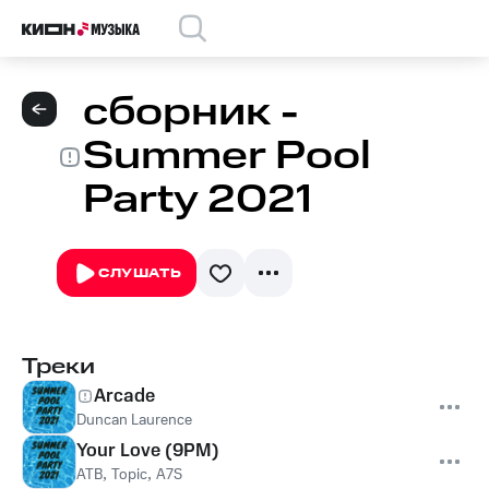
сборник -
Summer Pool
Party 2021
СЛУШАТЬ
Треки
Arcade
Duncan Laurence
Your Love (9PM)
ATB
,
Topic
,
A7S