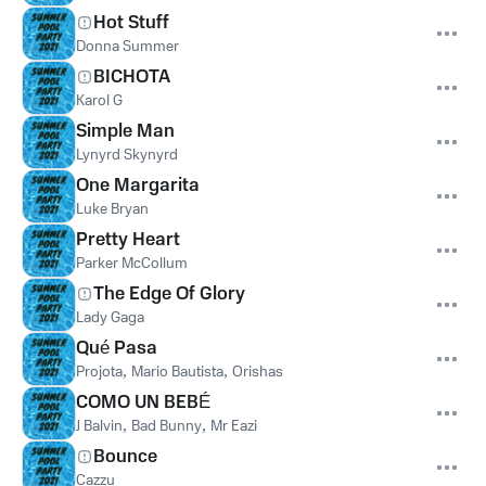
Hot Stuff
Donna Summer
BICHOTA
Karol G
Simple Man
Lynyrd Skynyrd
One Margarita
Luke Bryan
Pretty Heart
Parker McCollum
The Edge Of Glory
Lady Gaga
Qué Pasa
Projota
,
Mario Bautista
,
Orishas
COMO UN BEBÉ
J Balvin
,
Bad Bunny
,
Mr Eazi
Bounce
Cazzu