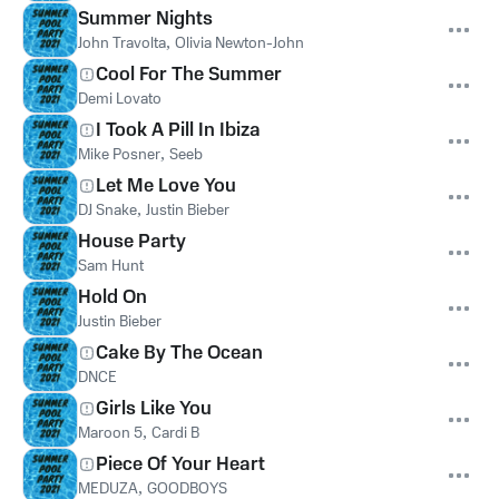
Summer Nights
John Travolta
,
Olivia Newton-John
Cool For The Summer
Demi Lovato
I Took A Pill In Ibiza
Mike Posner
,
Seeb
Let Me Love You
DJ Snake
,
Justin Bieber
House Party
Sam Hunt
Hold On
Justin Bieber
Cake By The Ocean
DNCE
Girls Like You
Maroon 5
,
Cardi B
Piece Of Your Heart
MEDUZA
,
GOODBOYS