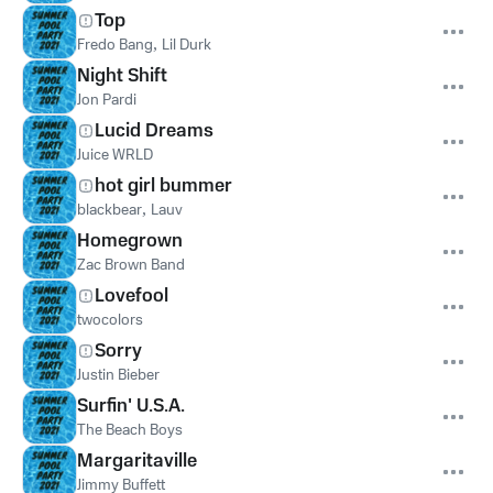
Top
Fredo Bang
,
Lil Durk
Night Shift
Jon Pardi
Lucid Dreams
Juice WRLD
hot girl bummer
blackbear
,
Lauv
Homegrown
Zac Brown Band
Lovefool
twocolors
Sorry
Justin Bieber
Surfin' U.S.A.
The Beach Boys
Margaritaville
Jimmy Buffett