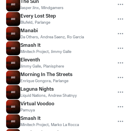
The Sun
Jasper Jinx
,
Mindgamers
Every Lost Step
Blufeld
,
Parlange
Manabi
Da Others
,
Andrea Saenz
,
Ro Garcia
Smash It
Minitech Project
,
Jimmy Galle
Eleventh
Jimmy Galle
,
Planisphere
Morning In The Streets
Enrique Gongora
,
Parlange
Laguna Nights
Liquid Nations
,
Andrew Shatnyy
Virtual Voodoo
Pamuya
Smash It
Minitech Project
,
Marko La Rocca