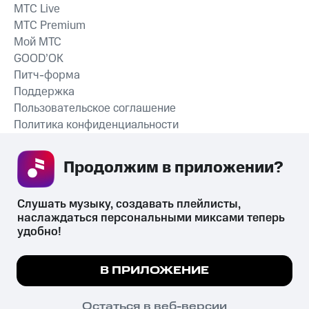
MTС Live
MTС Premium
Мой МТС
GOOD’OK
Питч-форма
Поддержка
Пользовательское соглашение
Политика конфиденциальности
Рекомендательные технологии
Продолжим в приложении? 
СКАЧАТЬ ПРИЛОЖЕНИЕ
Слушать музыку, создавать плейлисты, 
наслаждаться персональными миксами теперь 
удобно!
Незаконное потребление наркотических средств,
психотропных веществ, их аналогов причиняет вред здоровью,
Мы используем куки, чтобы на сайте все
В ПРИЛОЖЕНИЕ
их незаконный оборот запрещён и влечёт установленную
работало.
Подробнее
законодательством ответственность.
© 2026 ООО «КИОН».
ПОНЯТНО
Остаться в веб-версии