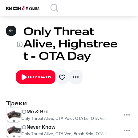
Only Threat
Alive, Highstree
t - OTA Day
СЛУШАТЬ
Треки
Me & Bro
Only Threat Alive
,
OTA Polo
,
OTA Le
,
OTA Vee
,
Highstreet
Never Know
Only Threat Alive
,
OTA Vee
,
Brash Belo
,
OTA Polo
,
Highstreet