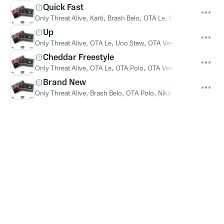
Quick Fast
Only Threat Alive
,
Karti
,
Brash Belo
,
OTA Le
,
OTA Polo
,
Highstr
Up
Only Threat Alive
,
OTA Le
,
Uno Stew
,
OTA Vee
,
Highstreet
Cheddar Freestyle
Only Threat Alive
,
OTA Le
,
OTA Polo
,
OTA Vee
,
Brash Belo
,
Kart
Brand New
Only Threat Alive
,
Brash Belo
,
OTA Polo
,
Niko Juliano
,
OTA Le
,