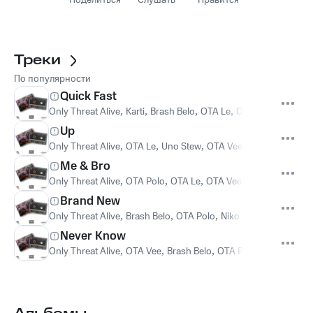
Поделиться
Слушать
Нравится
Треки
По популярности
Quick Fast
Only Threat Alive
,
Karti
,
Brash Belo
,
OTA Le
,
OTA Polo
,
Highstr
Up
Only Threat Alive
,
OTA Le
,
Uno Stew
,
OTA Vee
,
Highstreet
Me & Bro
Only Threat Alive
,
OTA Polo
,
OTA Le
,
OTA Vee
,
Highstreet
Brand New
Only Threat Alive
,
Brash Belo
,
OTA Polo
,
Niko Juliano
,
OTA Le
,
Never Know
Only Threat Alive
,
OTA Vee
,
Brash Belo
,
OTA Polo
,
Highstreet