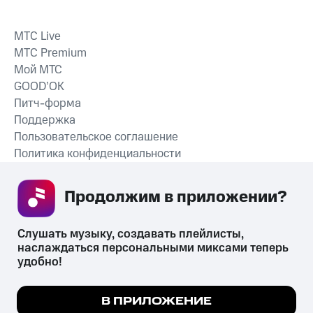
MTС Live
MTС Premium
Мой МТС
GOOD’OK
Питч-форма
Поддержка
Пользовательское соглашение
Политика конфиденциальности
Рекомендательные технологии
Продолжим в приложении? 
СКАЧАТЬ ПРИЛОЖЕНИЕ
Слушать музыку, создавать плейлисты, 
наслаждаться персональными миксами теперь 
удобно!
Незаконное потребление наркотических средств,
психотропных веществ, их аналогов причиняет вред здоровью,
Мы используем куки, чтобы на сайте все
В ПРИЛОЖЕНИЕ
их незаконный оборот запрещён и влечёт установленную
работало.
Подробнее