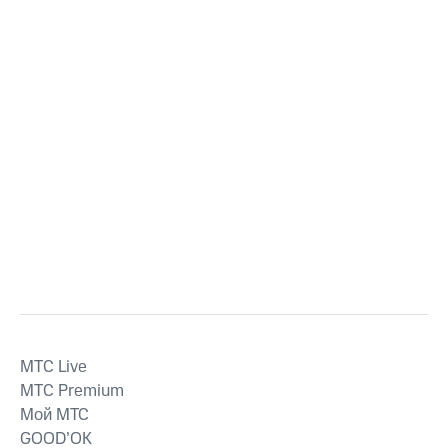
MTС Live
MTС Premium
Мой МТС
GOOD’OK