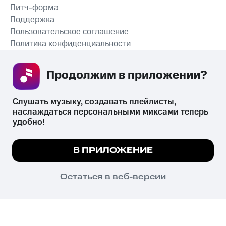
Питч-форма
Поддержка
Пользовательское соглашение
Политика конфиденциальности
Рекомендательные технологии
Продолжим в приложении? 
СКАЧАТЬ ПРИЛОЖЕНИЕ
Слушать музыку, создавать плейлисты, 
наслаждаться персональными миксами теперь 
удобно!
Незаконное потребление наркотических средств,
психотропных веществ, их аналогов причиняет вред здоровью,
Мы используем куки, чтобы на сайте все
В ПРИЛОЖЕНИЕ
их незаконный оборот запрещён и влечёт установленную
работало.
Подробнее
законодательством ответственность.
© 2026 ООО «КИОН».
ПОНЯТНО
Остаться в веб-версии
Все права защищены
18+
Главная
В приложение
Избранное