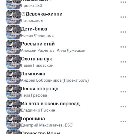
Проект 3х3
Девочка-хиппи
Наглосаксы
Дети-блюз
Роман Филиппов
Россыпи стай
Алексей Расчётов
,
Алла Лужецкая
Охота на сук
Павел Пиковский
Лампочка
Андрей Бобровников (Проект Sоль)
Песня попроще
Лера Графова
Из лета в осень переезд
Владимир Рыскин
Горошина
Дмитрий Максимачёв
,
БSО
Отечество Ионы