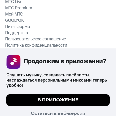
MTС Live
MTС Premium
Мой МТС
GOOD’OK
Питч-форма
Поддержка
Пользовательское соглашение
Политика конфиденциальности
Рекомендательные технологии
Продолжим в приложении? 
СКАЧАТЬ ПРИЛОЖЕНИЕ
Слушать музыку, создавать плейлисты, 
наслаждаться персональными миксами теперь 
удобно!
Незаконное потребление наркотических средств,
психотропных веществ, их аналогов причиняет вред здоровью,
Мы используем куки, чтобы на сайте все
В ПРИЛОЖЕНИЕ
их незаконный оборот запрещён и влечёт установленную
работало.
Подробнее
законодательством ответственность.
© 2026 ООО «КИОН».
ПОНЯТНО
Остаться в веб-версии