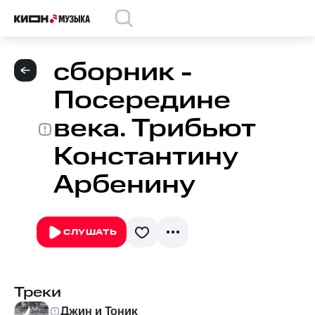
сборник -
Посередине
века. Трибьют
Константину
Арбенину
СЛУШАТЬ
Треки
Джин и Тоник