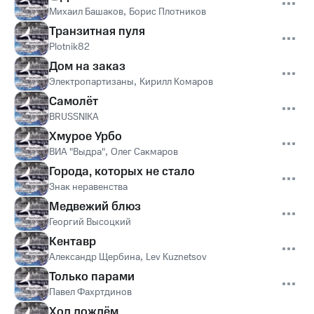
Михаил Башаков
,
Борис Плотников
Транзитная пуля
Plotnik82
Дом на заказ
Электропартизаны
,
Кирилл Комаров
Самолёт
BRUSSNIKA
Хмурое Урбо
ВИА "Выдра"
,
Олег Сакмаров
Города, которых не стало
Знак неравенства
Медвежий блюз
Георгий Высоцкий
Кентавр
Александр Щербина
,
Lev Kuznetsov
Только парами
Павел Фахртдинов
Ход дождём