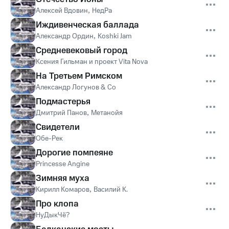
Алексей Вдовин
,
НедРа
Иждивенческая баллада
Александр Ордин
,
Koshki Jam
Средневековый город
Ксения Гильман и проект Vita Nova
На Третьем Римском
Александр Логунов & Co
Подмастерья
Дмитрий Панов
,
Метанойя
Свидетели
Обе-Рек
Дорогие помпеяне
Princesse Angine
Зимняя муха
Кирилл Комаров
,
Василий К.
Про клопа
НуДыкЧё?