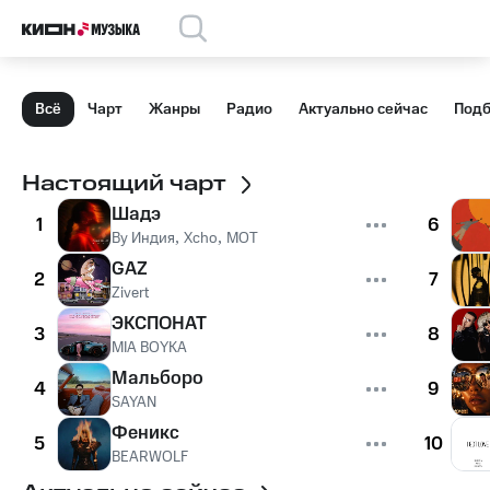
Всё
Чарт
Жанры
Радио
Актуально сейчас
Подб
Настоящий чарт
Шадэ
1
6
By Индия
,
Xcho
,
MOT
GAZ
2
7
Zivert
ЭКСПОНАТ
3
8
MIA BOYKA
Мальборо
4
9
SAYAN
Феникс
5
10
BEARWOLF