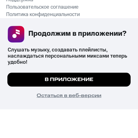
Пользовательское соглашение
Политика конфиденциальности
Рекомендательные технологии
Продолжим в приложении? 
СКАЧАТЬ ПРИЛОЖЕНИЕ
Слушать музыку, создавать плейлисты, 
наслаждаться персональными миксами теперь 
удобно!
Незаконное потребление наркотических средств,
психотропных веществ, их аналогов причиняет вред здоровью,
Мы используем куки, чтобы на сайте все
В ПРИЛОЖЕНИЕ
их незаконный оборот запрещён и влечёт установленную
работало.
Подробнее
законодательством ответственность.
© 2026 ООО «КИОН».
ПОНЯТНО
Остаться в веб-версии
Все права защищены
18+
Главная
В приложение
Избранное