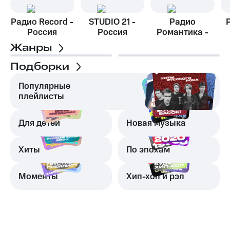
Радио Record -
STUDIO 21 -
Радио
Россия
Россия
Романтика -
Москва
Жанры
Подборки
Популярные
плейлисты
Для детей
Новая музыка
Хиты
По эпохам
Моменты
Хип-хоп и рэп