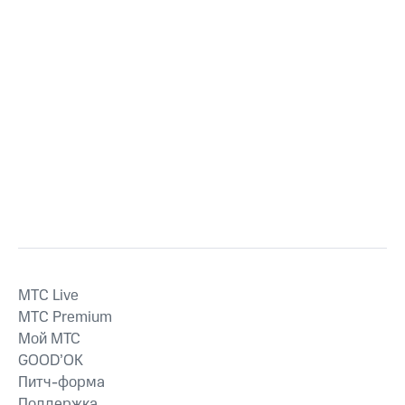
MTС Live
MTС Premium
Мой МТС
GOOD’OK
Питч-форма
Поддержка