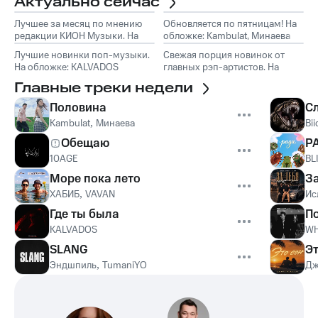
Актуально сейчас
Лучшее за месяц по мнению
Обновляется по пятницам! На
редакции КИОН Музыки. На
обложке: Kambulat, Минаева
обложке: Marselle
Лучшие новинки поп-музыки.
Свежая порция новинок от
На обложке: KALVADOS
главных рэп-артистов. На
обложке: Эндшпиль, TumaniYO
Главные треки недели
Половина
С
Kambulat
,
Минаева
Bii
Обещаю
Р
10AGE
BL
Море пока лето
З
ХАБИБ
,
VAVAN
Ис
Где ты была
П
KALVADOS
WH
SLANG
Эт
Эндшпиль
,
TumaniYO
Дж