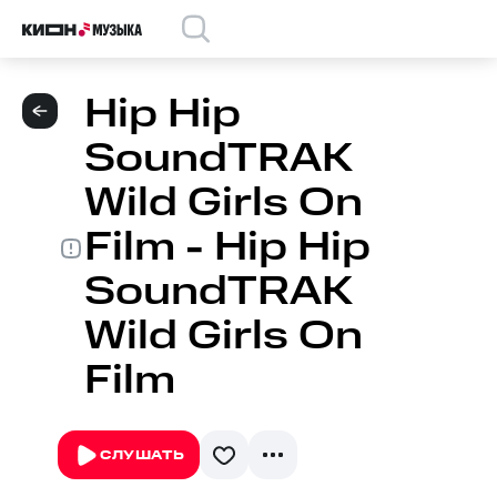
Hip Hip
SoundTRAK
Wild Girls On
Film - Hip Hip
SoundTRAK
Wild Girls On
Film
СЛУШАТЬ