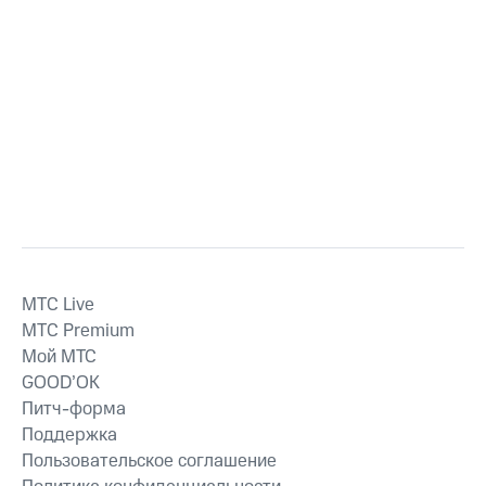
MTС Live
MTС Premium
Мой МТС
GOOD’OK
Питч-форма
Поддержка
Пользовательское соглашение