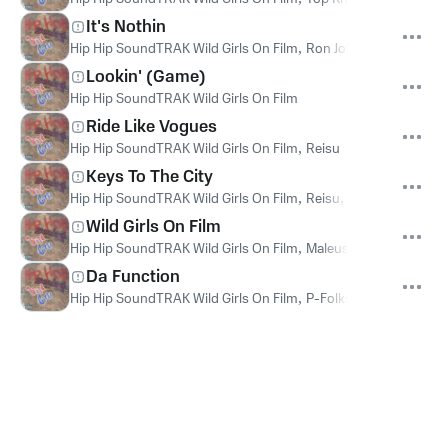
It's Nothin
Hip Hip SoundTRAK Wild Girls On Film
,
Ron John
,
Reisu
Lookin' (Game)
Hip Hip SoundTRAK Wild Girls On Film
Ride Like Vogues
Hip Hip SoundTRAK Wild Girls On Film
,
Reisu
Keys To The City
Hip Hip SoundTRAK Wild Girls On Film
,
Reisu
,
Maleus
,
The Bla
Wild Girls On Film
Hip Hip SoundTRAK Wild Girls On Film
,
Maleus
Da Function
Hip Hip SoundTRAK Wild Girls On Film
,
P-Folks
,
Taz Mani
,
Reis