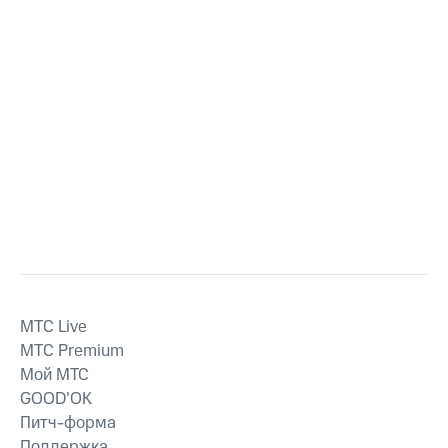
MTС Live
MTС Premium
Мой МТС
GOOD’OK
Питч-форма
Поддержка