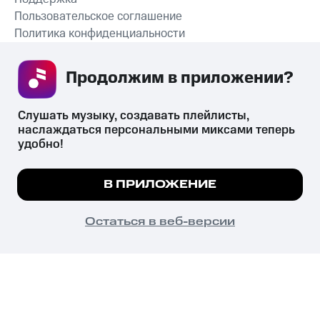
Пользовательское соглашение
Политика конфиденциальности
Рекомендательные технологии
Продолжим в приложении? 
СКАЧАТЬ ПРИЛОЖЕНИЕ
Слушать музыку, создавать плейлисты, 
наслаждаться персональными миксами теперь 
удобно!
Незаконное потребление наркотических средств,
психотропных веществ, их аналогов причиняет вред здоровью,
Мы используем куки, чтобы на сайте все
В ПРИЛОЖЕНИЕ
их незаконный оборот запрещён и влечёт установленную
работало.
Подробнее
законодательством ответственность.
© 2026 ООО «КИОН».
ПОНЯТНО
Остаться в веб-версии
Все права защищены
18+
Главная
В приложение
Избранное