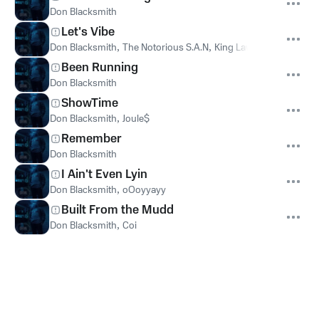
Don Blacksmith
Let's Vibe
Don Blacksmith
,
The Notorious S.A.N
,
King Law $$$
Been Running
Don Blacksmith
ShowTime
Don Blacksmith
,
Joule$
Remember
Don Blacksmith
I Ain't Even Lyin
Don Blacksmith
,
oOoyyayy
Built From the Mudd
Don Blacksmith
,
Coi