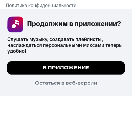
Политика конфиденциальности
Рекомендательные технологии
Продолжим в приложении? 
СКАЧАТЬ ПРИЛОЖЕНИЕ
Слушать музыку, создавать плейлисты, 
наслаждаться персональными миксами теперь 
удобно!
Незаконное потребление наркотических средств,
психотропных веществ, их аналогов причиняет вред здоровью,
Мы используем куки, чтобы на сайте все
В ПРИЛОЖЕНИЕ
их незаконный оборот запрещён и влечёт установленную
работало.
Подробнее
законодательством ответственность.
© 2026 ООО «КИОН».
ПОНЯТНО
Остаться в веб-версии
Все права защищены
18+
Главная
В приложение
Избранное