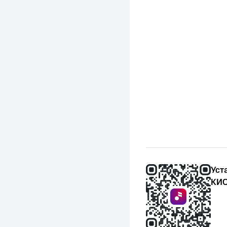
Уст
КИО