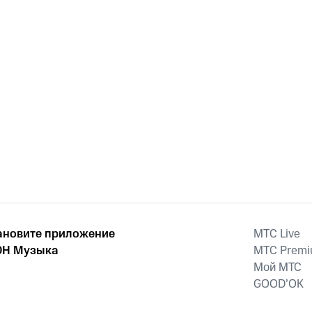
ановите приложение
MTС Live
Н Музыка
MTС Prem
Мой МТС
GOOD’OK