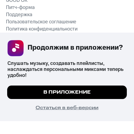
GOOD’OK
Питч-форма
Поддержка
Пользовательское соглашение
Политика конфиденциальности
Рекомендательные технологии
Продолжим в приложении? 
СКАЧАТЬ ПРИЛОЖЕНИЕ
Слушать музыку, создавать плейлисты, 
наслаждаться персональными миксами теперь 
удобно!
Незаконное потребление наркотических средств,
психотропных веществ, их аналогов причиняет вред здоровью,
Мы используем куки, чтобы на сайте все
В ПРИЛОЖЕНИЕ
их незаконный оборот запрещён и влечёт установленную
работало.
Подробнее
законодательством ответственность.
© 2026 ООО «КИОН».
ПОНЯТНО
Остаться в веб-версии
Все права защищены
18+
Главная
В приложение
Избранное