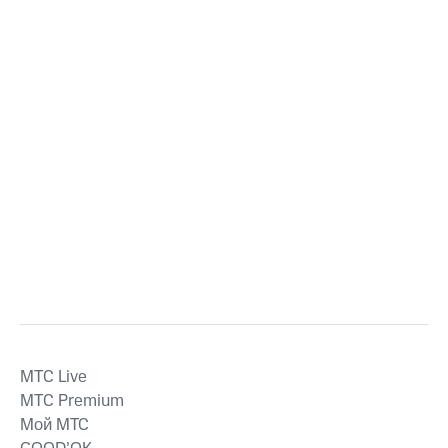
MTС Live
MTС Premium
Мой МТС