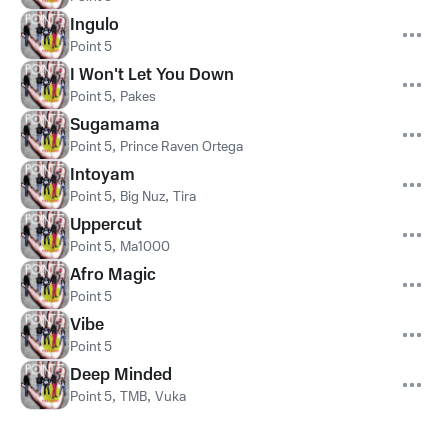
Ingulo
Point 5
I Won't Let You Down
Point 5
,
Pakes
Sugamama
Point 5
,
Prince Raven Ortega
Intoyam
Point 5
,
Big Nuz
,
Tira
Uppercut
Point 5
,
Ma1000
Afro Magic
Point 5
Vibe
Point 5
Deep Minded
Point 5
,
TMB
,
Vuka