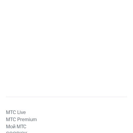
MTС Live
MTС Premium
Мой МТС