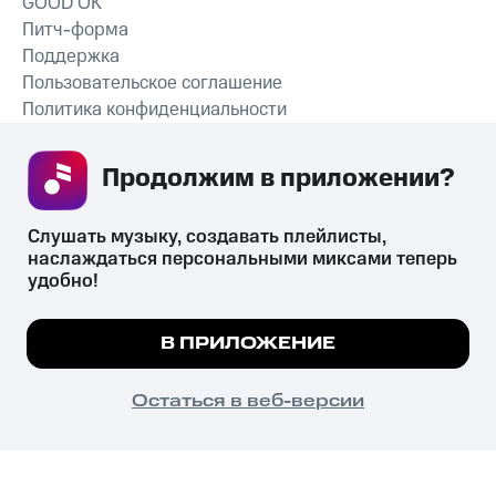
GOOD’OK
Питч-форма
Поддержка
Пользовательское соглашение
Политика конфиденциальности
Рекомендательные технологии
Продолжим в приложении? 
СКАЧАТЬ ПРИЛОЖЕНИЕ
Слушать музыку, создавать плейлисты, 
наслаждаться персональными миксами теперь 
удобно!
Незаконное потребление наркотических средств,
психотропных веществ, их аналогов причиняет вред здоровью,
Мы используем куки, чтобы на сайте все
В ПРИЛОЖЕНИЕ
их незаконный оборот запрещён и влечёт установленную
работало.
Подробнее
законодательством ответственность.
© 2026 ООО «КИОН».
ПОНЯТНО
Остаться в веб-версии
Все права защищены
18+
Главная
В приложение
Избранное