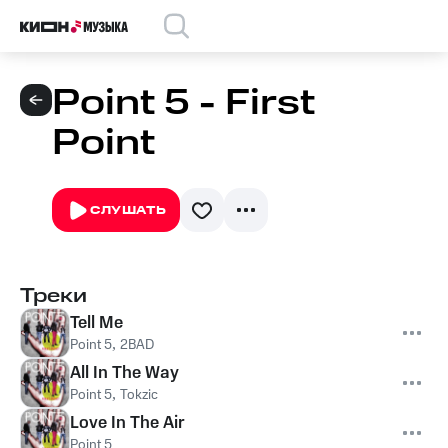
Point 5 - First
Point
СЛУШАТЬ
Треки
Tell Me
Point 5
,
2BAD
All In The Way
Point 5
,
Tokzic
Love In The Air
Point 5