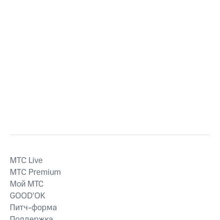
MTС Live
MTС Premium
Мой МТС
GOOD’OK
Питч-форма
Поддержка