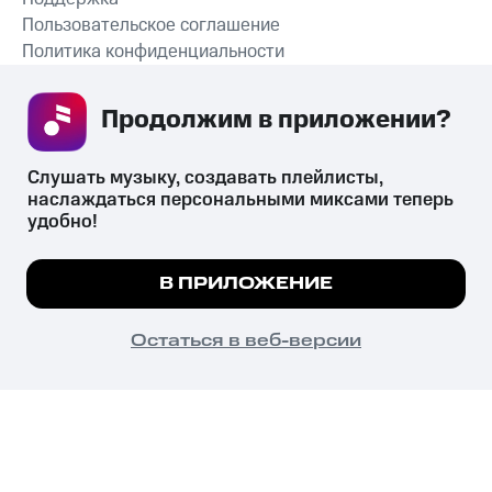
Пользовательское соглашение
Политика конфиденциальности
Рекомендательные технологии
Продолжим в приложении? 
СКАЧАТЬ ПРИЛОЖЕНИЕ
Слушать музыку, создавать плейлисты, 
наслаждаться персональными миксами теперь 
удобно!
Незаконное потребление наркотических средств,
психотропных веществ, их аналогов причиняет вред здоровью,
Мы используем куки, чтобы на сайте все
В ПРИЛОЖЕНИЕ
их незаконный оборот запрещён и влечёт установленную
работало.
Подробнее
законодательством ответственность.
© 2026 ООО «КИОН».
ПОНЯТНО
Остаться в веб-версии
Все права защищены
18+
Главная
В приложение
Избранное