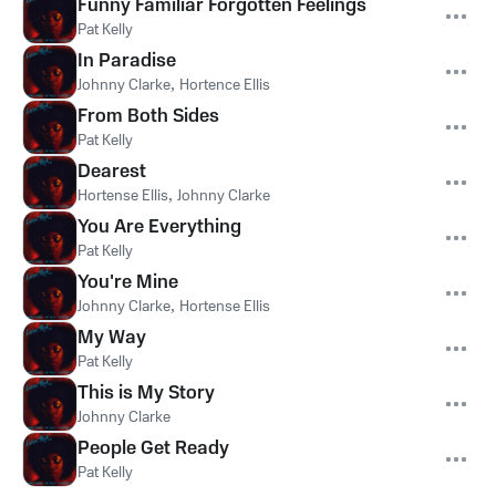
Funny Familiar Forgotten Feelings
Pat Kelly
In Paradise
Johnny Clarke
,
Hortence Ellis
From Both Sides
Pat Kelly
Dearest
Hortense Ellis
,
Johnny Clarke
You Are Everything
Pat Kelly
You're Mine
Johnny Clarke
,
Hortense Ellis
My Way
Pat Kelly
This is My Story
Johnny Clarke
People Get Ready
Pat Kelly