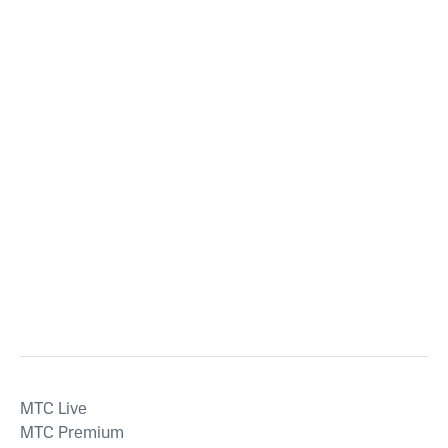
MTС Live
MTС Premium