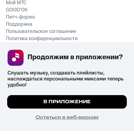
Мой МТС
GOOD’OK
Питч-форма
Поддержка
Пользовательское соглашение
Политика конфиденциальности
Рекомендательные технологии
Продолжим в приложении? 
СКАЧАТЬ ПРИЛОЖЕНИЕ
Слушать музыку, создавать плейлисты, 
наслаждаться персональными миксами теперь 
удобно!
Незаконное потребление наркотических средств,
психотропных веществ, их аналогов причиняет вред здоровью,
Мы используем куки, чтобы на сайте все
В ПРИЛОЖЕНИЕ
их незаконный оборот запрещён и влечёт установленную
работало.
Подробнее
законодательством ответственность.
© 2026 ООО «КИОН».
ПОНЯТНО
Остаться в веб-версии
Все права защищены
18+
Главная
В приложение
Избранное