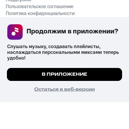
Пользовательское соглашение
Политика конфиденциальности
Рекомендательные технологии
Продолжим в приложении? 
СКАЧАТЬ ПРИЛОЖЕНИЕ
Слушать музыку, создавать плейлисты, 
наслаждаться персональными миксами теперь 
удобно!
Незаконное потребление наркотических средств,
психотропных веществ, их аналогов причиняет вред здоровью,
Мы используем куки, чтобы на сайте все
В ПРИЛОЖЕНИЕ
их незаконный оборот запрещён и влечёт установленную
работало.
Подробнее
законодательством ответственность.
© 2026 ООО «КИОН».
ПОНЯТНО
Остаться в веб-версии
Все права защищены
18+
Главная
В приложение
Избранное