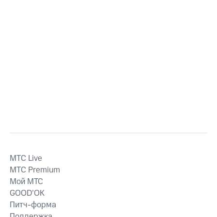
MTС Live
MTС Premium
Мой МТС
GOOD’OK
Питч-форма
Поддержка