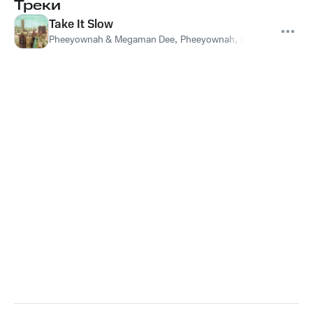
Треки
Take It Slow
Pheeyownah & Megaman Dee
,
Pheeyownah
,
Megaman Dee