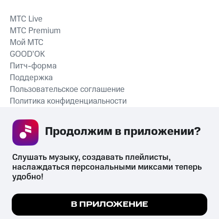
MTС Live
MTС Premium
Мой МТС
GOOD’OK
Питч-форма
Поддержка
Пользовательское соглашение
Политика конфиденциальности
Рекомендательные технологии
Продолжим в приложении? 
СКАЧАТЬ ПРИЛОЖЕНИЕ
Слушать музыку, создавать плейлисты, 
наслаждаться персональными миксами теперь 
удобно!
Незаконное потребление наркотических средств,
психотропных веществ, их аналогов причиняет вред здоровью,
Мы используем куки, чтобы на сайте все
В ПРИЛОЖЕНИЕ
их незаконный оборот запрещён и влечёт установленную
работало.
Подробнее
законодательством ответственность.