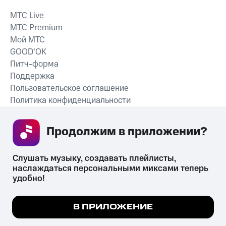
MTС Live
MTС Premium
Мой МТС
GOOD’OK
Питч-форма
Поддержка
Пользовательское соглашение
Политика конфиденциальности
Рекомендательные технологии
Продолжим в приложении? 
СКАЧАТЬ ПРИЛОЖЕНИЕ
Слушать музыку, создавать плейлисты, 
наслаждаться персональными миксами теперь 
удобно!
Незаконное потребление наркотических средств,
психотропных веществ, их аналогов причиняет вред здоровью,
Мы используем куки, чтобы на сайте все
В ПРИЛОЖЕНИЕ
их незаконный оборот запрещён и влечёт установленную
работало.
Подробнее
законодательством ответственность.