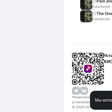
Pain an
Extortionist
The One
Extortionist
Уст
КИО
Незаконное потребление 
Мы испол
установленную законода
© 2026 ООО «КИОН». Вс