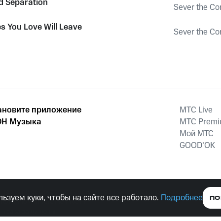
d Separation
Sever the Co
s You Love Will Leave
Sever the Co
ановите приложение
MTС Live
Н Музыка
MTС Prem
Мой МТС
GOOD’OK
наркотических средств, психотропных веществ, их аналогов причиня
ьзуем куки, чтобы на сайте все работало.
Подробнее
ПО
тельством ответственность.
е права защищены