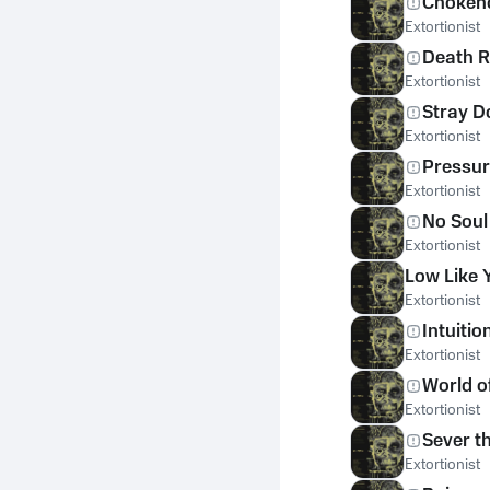
Chokeh
Extortionist
Death 
Extortionist
Stray D
Extortionist
Pressu
Extortionist
No Soul
Extortionist
Low Like 
Extortionist
Intuiti
Extortionist
World o
Extortionist
Sever t
Extortionist