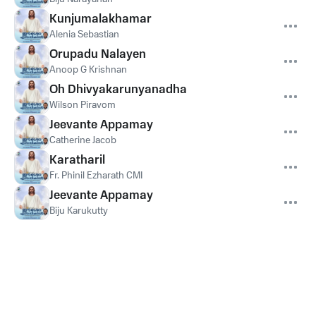
Kunjumalakhamar
Alenia Sebastian
Orupadu Nalayen
Anoop G Krishnan
Oh Dhivyakarunyanadha
Wilson Piravom
Jeevante Appamay
Catherine Jacob
Karatharil
Fr. Phinil Ezharath CMI
Jeevante Appamay
Biju Karukutty