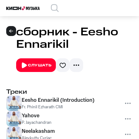
сборник - Eesho
Ennarikil
СЛУШАТЬ
Треки
Eesho Ennarikil (Introduction)
Fr. Phinil Ezharath CMI
Yahove
P. Jayachandran
Neelakasham
Aleykutty Cyriac