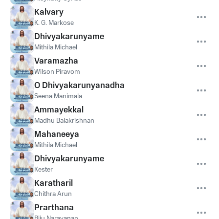
Kalvary
K. G. Markose
Dhivyakarunyame
Mithila Michael
Varamazha
Wilson Piravom
O Dhivyakarunyanadha
Seena Manimala
Ammayekkal
Madhu Balakrishnan
Mahaneeya
Mithila Michael
Dhivyakarunyame
Kester
Karatharil
Chithra Arun
Prarthana
Biju Narayanan